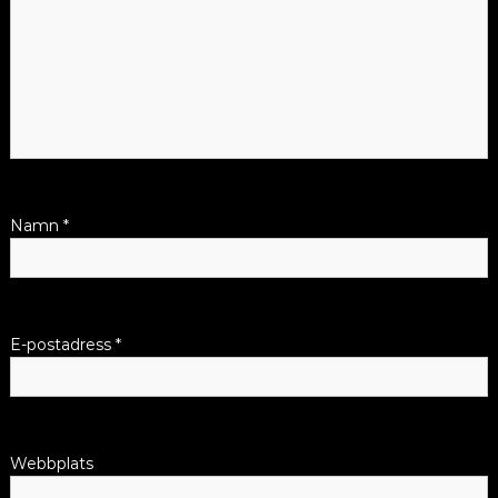
Namn
*
E-postadress
*
Webbplats