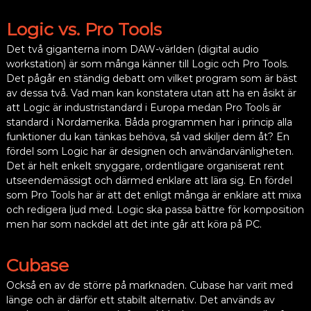
Logic vs. Pro Tools
Det två giganterna inom DAW-världen (digital audio
workstation) är som många känner till Logic och Pro Tools.
Det pågår en ständig debatt om vilket program som är bäst
av dessa två. Vad man kan konstatera utan att ha en åsikt är
att Logic är industristandard i Europa medan Pro Tools är
standard i Nordamerika. Båda programmen har i princip alla
funktioner du kan tänkas behöva, så vad skiljer dem åt? En
fördel som Logic har är designen och användarvänligheten.
Det är helt enkelt snyggare, ordentligare organiserat rent
utseendemässigt och därmed enklare att lära sig. En fördel
som Pro Tools har är att det enligt många är enklare att mixa
och redigera ljud med. Logic ska passa bättre för komposition
men har som nackdel att det inte går att köra på PC.
Cubase
Också en av de större på marknaden. Cubase har varit med
länge och är därför ett stabilt alternativ. Det används av